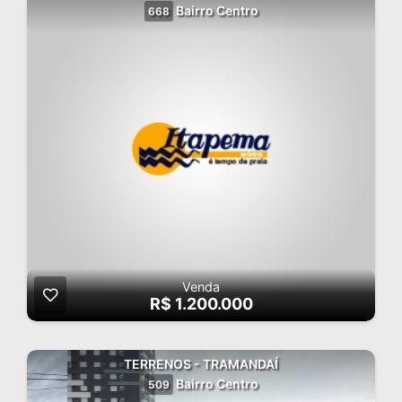
Bairro Centro
668
Venda
R$ 1.200.000
TERRENOS - TRAMANDAÍ
Bairro Centro
509