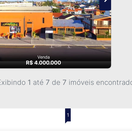
Venda
R$ 4.000.000
Exibindo
1
até
7
de
7
imóveis encontrad
1