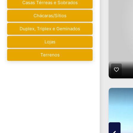
Casas Térreas e Sobrados
Chácaras/Sítios
Duplex, Triplex e Geminados
Lojas
Terrenos