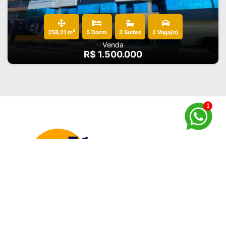
2
258.21 m
5 Dorm.
2 Suites
2 Vaga(s)
Venda
R$ 1.500.000
1
CRECI 12394