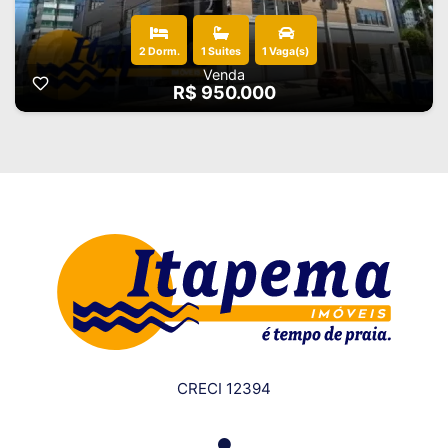
2 Dorm.
1 Suites
1 Vaga(s)
Venda
R$ 950.000
CRECI 12394