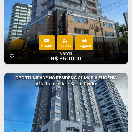
2 Dorm.
1 Suites
1 Vaga(s)
Venda
R$ 850.000
OPORTUNIDADE NO RESIDENCIAL MARIA EUGÊNIA
Tramandaí - Bairro Centro
833