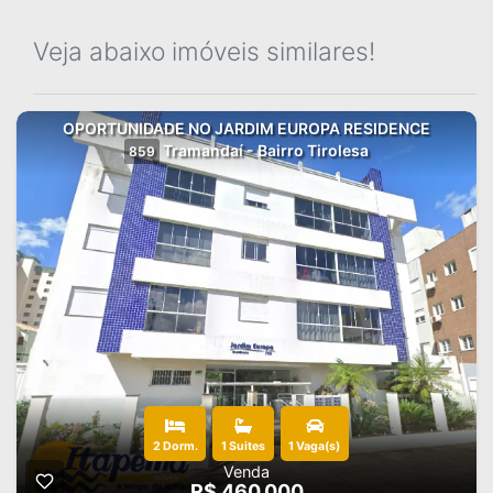
Veja abaixo imóveis similares!
OPORTUNIDADE NO JARDIM EUROPA RESIDENCE
Tramandaí - Bairro Tirolesa
859
2 Dorm.
1 Suites
1 Vaga(s)
Venda
R$ 460.000