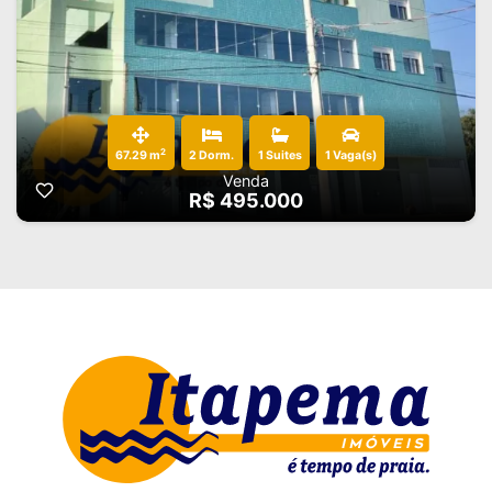
2
67.29 m
2 Dorm.
1 Suites
1 Vaga(s)
Venda
R$ 495.000