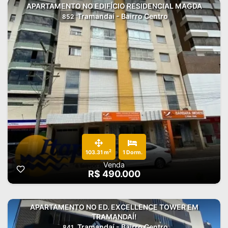
APARTAMENTO NO EDIFÍCIO RESIDENCIAL MAGDA
Tramandaí - Bairro Centro
852
2
103.31 m
1 Dorm.
Venda
R$ 490.000
APARTAMENTO NO ED. EXCELLENCE TOWER EM
TRAMANDAÍ!
Tramandaí - Bairro Centro
841