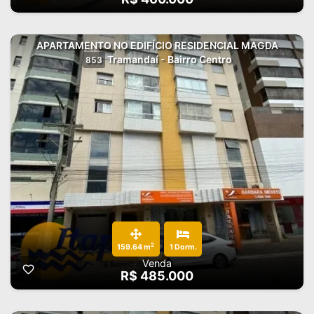
APARTAMENTO NO EDIFÍCIO RESIDENCIAL MAGDA
Tramandaí - Bairro Centro
853
2
159.64 m
1 Dorm.
Venda
R$ 485.000