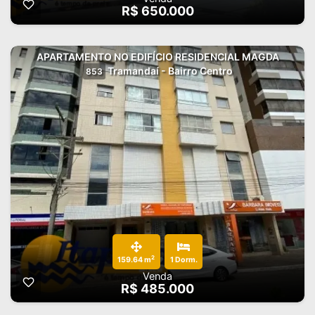
R$ 650.000
APARTAMENTO NO EDIFÍCIO RESIDENCIAL MAGDA
Tramandaí - Bairro Centro
853
2
159.64 m
1 Dorm.
Venda
R$ 485.000