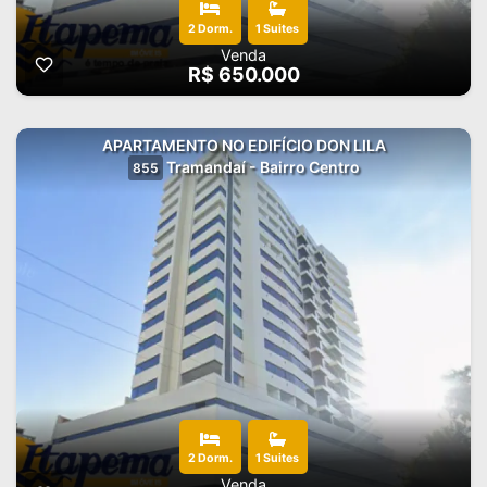
2 Dorm.
1 Suites
Venda
R$ 650.000
APARTAMENTO NO EDIFÍCIO DON LILA
Tramandaí - Bairro Centro
855
2 Dorm.
1 Suites
Venda