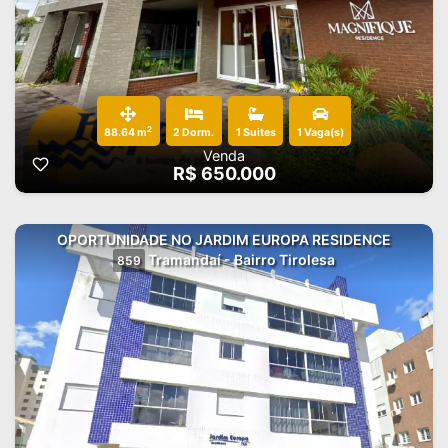
2
88.64 m
2 Dorm.
1 Suites
1 Vaga(s)
Venda
R$ 650.000
OPORTUNIDADE NO JARDIM EUROPA RESIDENCE
Tramandaí - Bairro Tirolesa
859