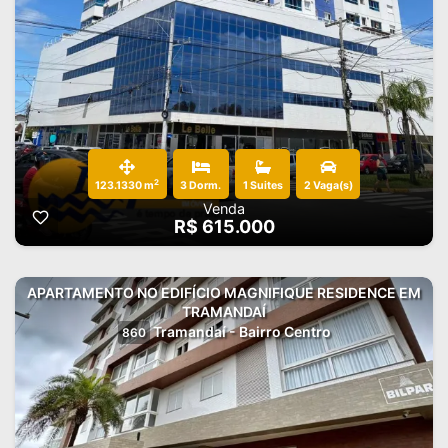
2
123.1330 m
3 Dorm.
1 Suites
2 Vaga(s)
Venda
R$ 615.000
APARTAMENTO NO EDIFÍCIO MAGNIFIQUE RESIDENCE EM
TRAMANDAÍ
Tramandaí - Bairro Centro
860