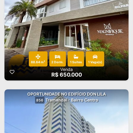
2
88.64 m
2 Dorm.
1 Suites
1 Vaga(s)
Venda
R$ 650.000
OPORTUNIDADE NO EDIFÍCIO DON LILA
Tramandaí - Bairro Centro
856