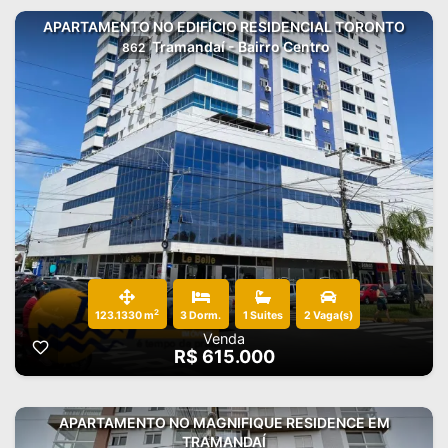
APARTAMENTO NO EDIFÍCIO RESIDENCIAL TORONTO
Tramandaí - Bairro Centro
862
2
123.1330 m
3 Dorm.
1 Suites
2 Vaga(s)
Venda
R$ 615.000
APARTAMENTO NO MAGNIFIQUE RESIDENCE EM
TRAMANDAÍ