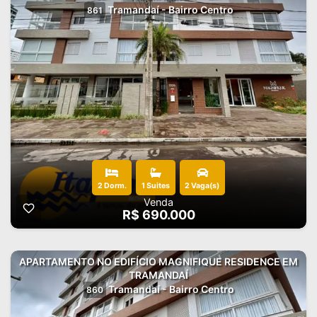
Tramandaí - Bairro Centro
861
2 Dorm.
1 Suites
2 Vaga(s)
Venda
R$ 690.000
APARTAMENTO NO EDIFÍCIO MAGNIFIQUE RESIDENCE EM
TRAMANDAÍ
Tramandaí - Bairro Centro
860