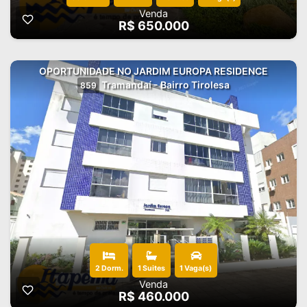
Venda
R$ 650.000
OPORTUNIDADE NO JARDIM EUROPA RESIDENCE
Tramandaí - Bairro Tirolesa
859
2 Dorm.
1 Suites
1 Vaga(s)
Venda
R$ 460.000