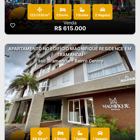
2
123.1330 m
3 Dorm.
1 Suites
2 Vaga(s)
Venda
R$ 615.000
APARTAMENTO NO EDIFÍCIO MAGNIFIQUE RESIDENCE EM
TRAMANDAÍ
Tramandaí - Bairro Centro
860
2
88.64 m
2 Dorm.
1 Suites
1 Vaga(s)