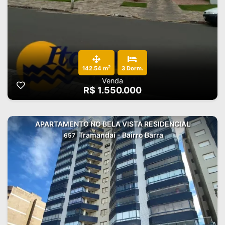
2
142.54 m
3 Dorm.
Venda
R$ 1.550.000
APARTAMENTO NO BELA VISTA RESIDENCIAL
Tramandaí - Bairro Barra
657