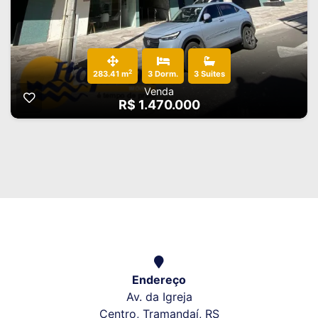
2
283.41 m
3 Dorm.
3 Suites
Venda
R$ 1.470.000
Endereço
Av. da Igreja
Centro, Tramandaí, RS