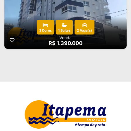
3 Dorm.
1 Suites
2 Vaga(s)
Venda
R$ 1.390.000