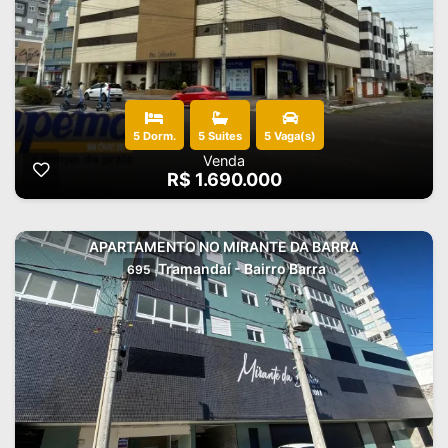
5 Dorm.
5 Suites
5 Vaga(s)
Venda
R$ 1.690.000
APARTAMENTO NO MIRANTE DA BARRA
Tramandaí - Bairro Barra
695