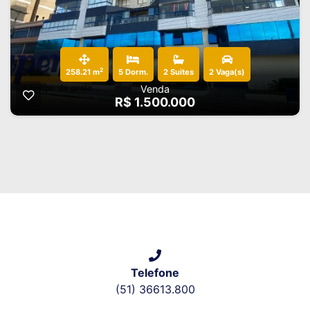
2
258.21 m
5 Dorm.
2 Suites
2 Vaga(s)
Venda
R$ 1.500.000
Telefone
(51) 36613.800