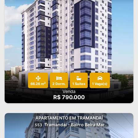
2
66.26 m
2 Dorm.
1 Suites
1 Vaga(s)
Venda
R$ 790.000
APARTAMENTO EM TRAMANDAÍ
Tramandaí - Bairro Beira Mar
553