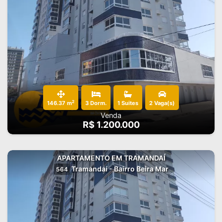
2
146.37 m
3 Dorm.
1 Suites
2 Vaga(s)
Venda
R$ 1.200.000
APARTAMENTO EM TRAMANDAÍ
Tramandaí - Bairro Beira Mar
564