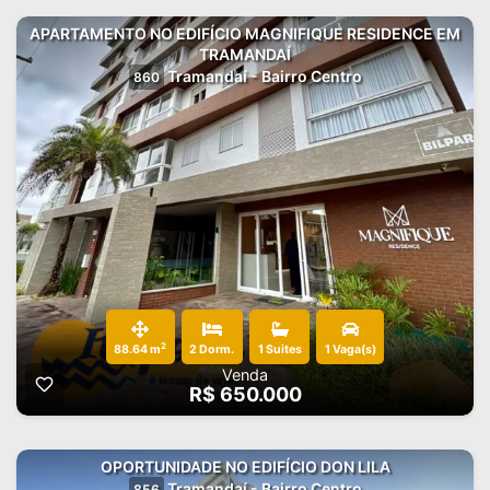
APARTAMENTO NO EDIFÍCIO MAGNIFIQUE RESIDENCE EM
TRAMANDAÍ
Tramandaí - Bairro Centro
860
2
88.64 m
2 Dorm.
1 Suites
1 Vaga(s)
Venda
R$ 650.000
OPORTUNIDADE NO EDIFÍCIO DON LILA
Tramandaí - Bairro Centro
856