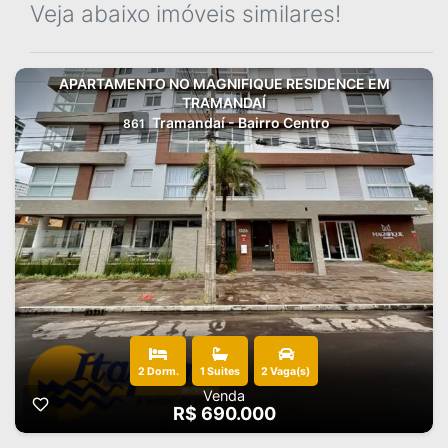
Veja abaixo imóveis similares!
APARTAMENTO NO MAGNIFIQUE RESIDENCE EM
TRAMANDAÍ
Tramandaí - Bairro Centro
861
2 Dorm.
1 Suites
2 Vaga(s)
Venda
R$ 690.000