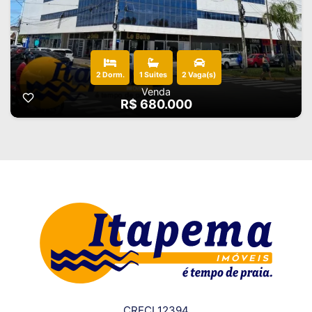
2 Dorm.
1 Suites
2 Vaga(s)
Venda
R$ 680.000
CRECI 12394