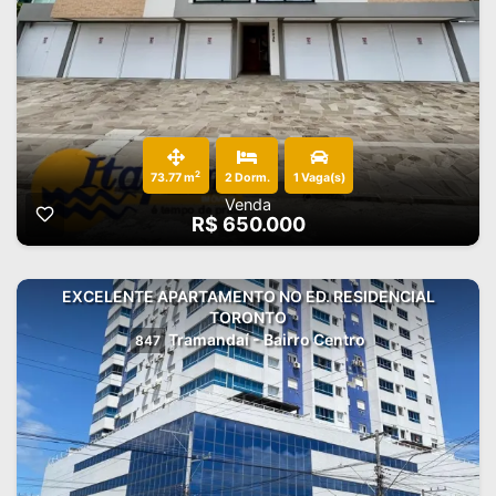
2
73.77 m
2 Dorm.
1 Vaga(s)
Venda
R$ 650.000
EXCELENTE APARTAMENTO NO ED. RESIDENCIAL
TORONTO
Tramandaí - Bairro Centro
847